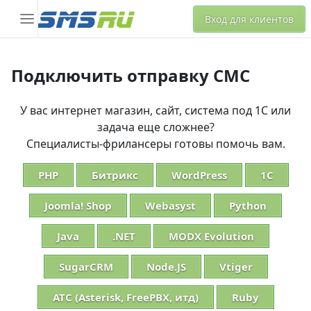
Вход для клиентов
Подключить отправку СМС
У вас интернет магазин, сайт, система под 1С или
задача еще сложнее?
Специалисты-фрилансеры готовы помочь вам.
PHP
Битрикс
WordPress
1С
Joomla! Shop
Webasyst
Python
Java
.NET
MODX Evolution
SugarCRM
Node.JS
Vtiger
АТС (Asterisk, FreePBX, итд)
Ruby